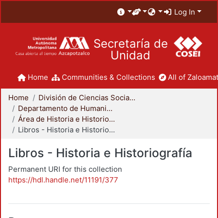
Log In
Secretaría de
Unidad
Home
Communities & Collections
All of Zaloamat
Home
División de Ciencias Sociales y Humanidades
Departamento de Humanidades
Área de Historia e Historiografía
Libros - Historia e Historiografía
Libros - Historia e Historiografía
Permanent URI for this collection
https://hdl.handle.net/11191/377