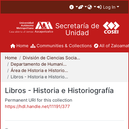
Log In
Secretaría de
Unidad
Home
Communities & Collections
All of Zaloamat
Home
División de Ciencias Sociales y Humanidades
Departamento de Humanidades
Área de Historia e Historiografía
Libros - Historia e Historiografía
Libros - Historia e Historiografía
Permanent URI for this collection
https://hdl.handle.net/11191/377