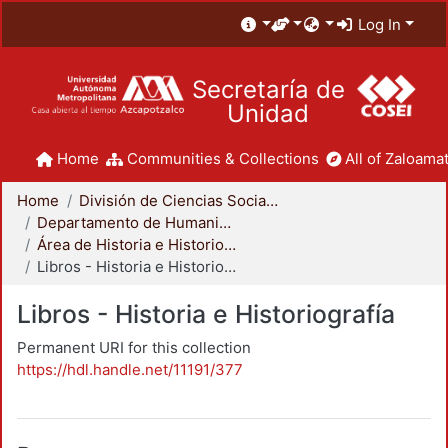
Log In
Secretaría de
Unidad
Home
Communities & Collections
All of Zaloamat
Home
División de Ciencias Sociales y Humanidades
Departamento de Humanidades
Área de Historia e Historiografía
Libros - Historia e Historiografía
Libros - Historia e Historiografía
Permanent URI for this collection
https://hdl.handle.net/11191/377