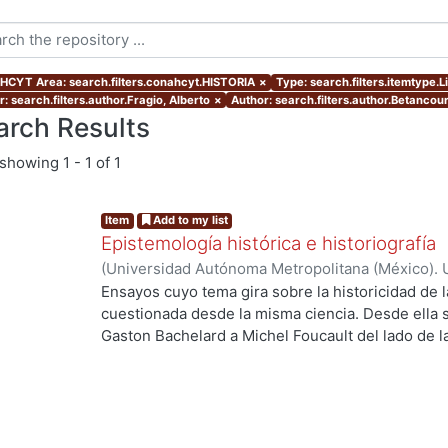
CYT Area: search.filters.conahcyt.HISTORIA
×
Type: search.filters.itemtype.L
: search.filters.author.Fragio, Alberto
×
Author: search.filters.author.Betancou
arch Results
showing
1 - 1 of 1
Item
Add to my list
Epistemología histórica e historiografía
(
Universidad Autónoma Metropolitana (México). U
Ciencias Sociales y Humanidades.
,
2017
)
Hartog,
Ensayos cuyo tema gira sobre la historicidad de l
José Luis
;
Yébenes Escardó, Zenia
;
Mendiola, Al
cuestionada desde la misma ciencia. Desde ella 
Betancourt Martínez, Fernando
;
Fragio, Alberto
;
Gaston Bachelard a Michel Foucault del lado de la 
Antonella
;
Zermeño, Guillermo
anglosajón, desde el giro lingüístico al programa
Edimburgo. Por todo esto no es azaroso que la ep
historiografía surjan simultáneamente a partir de
significativas como la de Kuhn en el ámbito de la
inscriben en este momento. Comparten pues, es