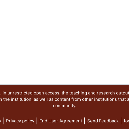
las condiciones de posibilidad del conocimiento y l
está dividido en dos partes. La primera contiene
directamente a la epistemología histórica, y la se
Ambas tienen en común la centralidad de la histo
 in unrestricted open access, the teaching and research outpu
he institution, as well as content from other institutions that 
community.
s
Privacy policy
End User Agreement
Send Feedback
fo