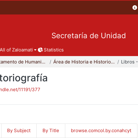
Secretaría de Unidad
All of Zaloamati
Statistics
Departamento de Humanidades
Área de Historia e Historiografía
toriografía
andle.net/11191/377
By Subject
By Title
browse.comcol.by.conahcyt