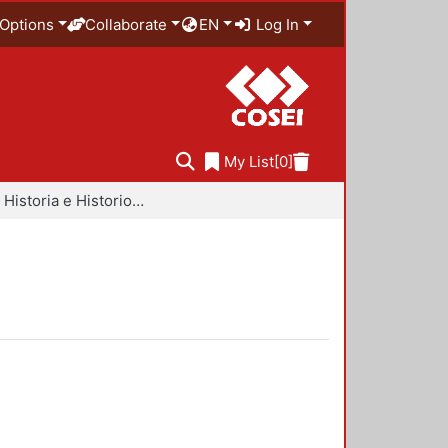
Options
Collaborate
EN
Log In
My List
[0]
Libros - Historia e Historiografía