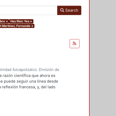
Search
ibro
×
Has files: Yes
×
rt Martínez, Fernando
×
nidad Azcapotzalco. División de
 François
;
Villacañas Berlanga,
a razón científica que ahora es
fonso
;
Durán R. A., Norma
;
se puede seguir una línea desde
Schaub, Jean-Frédéric
;
Romano,
reflexión francesa, y, del lado
 fuerte de la Escuela de
istemología histórica y la
 la década de 1960. Obras tan
 ciencia, o como las de Foucault, se
ta misma preocupación: repensar