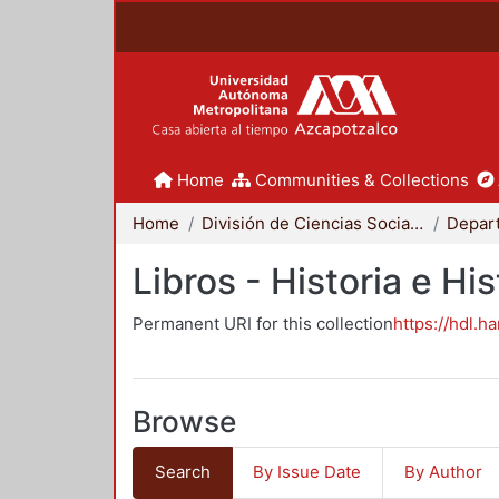
Home
Communities & Collections
Home
División de Ciencias Sociales y Humanidades
Libros - Historia e His
Permanent URI for this collection
https://hdl.h
Browse
Search
By Issue Date
By Author