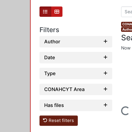
CONAH
Filters
Author
Se
Author
Now 
Date
Type
CONAHCYT Area
Has files
Loading...
Reset filters