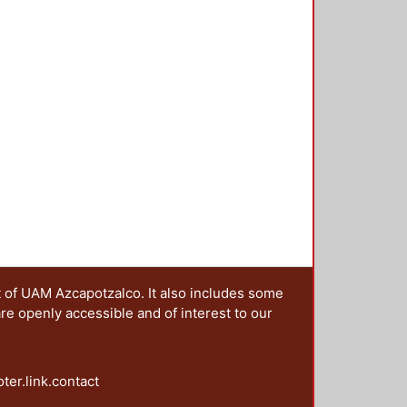
as de la historiografía. El libro
 las reflexiones que incumben
gunda parte, las de historiografía.
ricidad.
t of UAM Azcapotzalco. It also includes some
are openly accessible and of interest to our
oter.link.contact