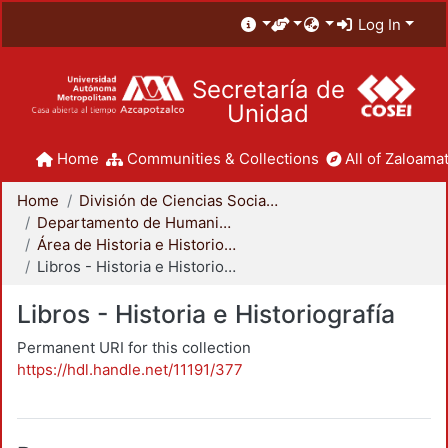
Log In
Secretaría de
Unidad
Home
Communities & Collections
All of Zaloamat
Home
División de Ciencias Sociales y Humanidades
Departamento de Humanidades
Área de Historia e Historiografía
Libros - Historia e Historiografía
Libros - Historia e Historiografía
Permanent URI for this collection
https://hdl.handle.net/11191/377