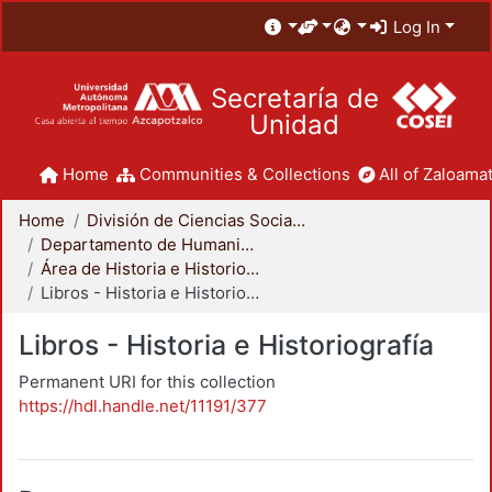
Log In
Secretaría de
Unidad
Home
Communities & Collections
All of Zaloamat
Home
División de Ciencias Sociales y Humanidades
Departamento de Humanidades
Área de Historia e Historiografía
Libros - Historia e Historiografía
Libros - Historia e Historiografía
Permanent URI for this collection
https://hdl.handle.net/11191/377