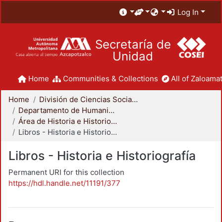
Log In
Secretaría de
Unidad
Home
Communities & Collections
All of Zaloamat
Home
División de Ciencias Sociales y Humanidades
Departamento de Humanidades
Área de Historia e Historiografía
Libros - Historia e Historiografía
Libros - Historia e Historiografía
Permanent URI for this collection
https://hdl.handle.net/11191/377