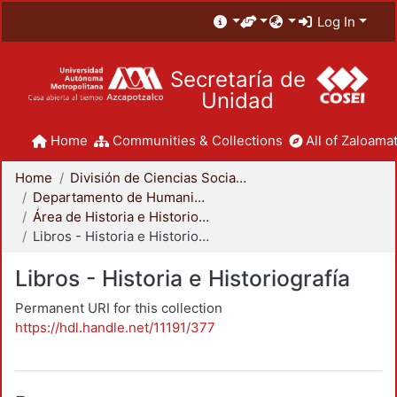
Log In
Secretaría de
Unidad
Home
Communities & Collections
All of Zaloamat
Home
División de Ciencias Sociales y Humanidades
Departamento de Humanidades
Área de Historia e Historiografía
Libros - Historia e Historiografía
Libros - Historia e Historiografía
Permanent URI for this collection
https://hdl.handle.net/11191/377