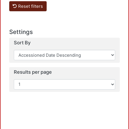
Reset filters
Settings
Sort By
Loadi
Results per page
Loadi