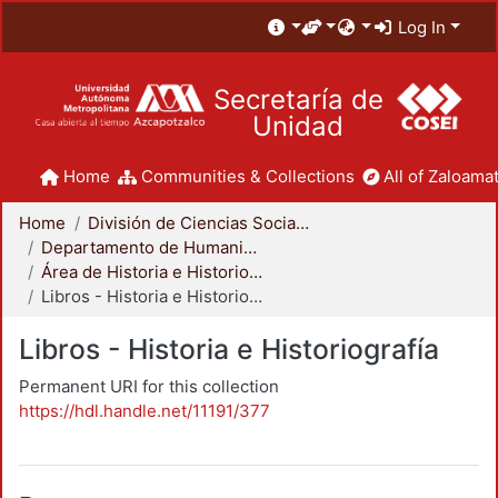
Log In
Secretaría de
Unidad
Home
Communities & Collections
All of Zaloamat
Home
División de Ciencias Sociales y Humanidades
Departamento de Humanidades
Área de Historia e Historiografía
Libros - Historia e Historiografía
Libros - Historia e Historiografía
Permanent URI for this collection
https://hdl.handle.net/11191/377