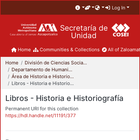
Log In
Secretaría de
Unidad
Home
Communities & Collections
All of Zaloamat
Home
División de Ciencias Sociales y Humanidades
Departamento de Humanidades
Área de Historia e Historiografía
Libros - Historia e Historiografía
Libros - Historia e Historiografía
Permanent URI for this collection
https://hdl.handle.net/11191/377