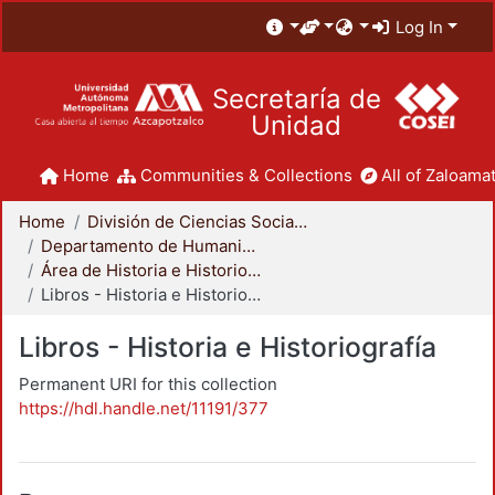
Log In
Secretaría de
Unidad
Home
Communities & Collections
All of Zaloamat
Home
División de Ciencias Sociales y Humanidades
Departamento de Humanidades
Área de Historia e Historiografía
Libros - Historia e Historiografía
Libros - Historia e Historiografía
Permanent URI for this collection
https://hdl.handle.net/11191/377