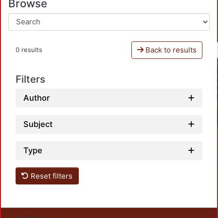
Browse
Back to results
0 results
Filters
Author
Subject
Type
Reset filters