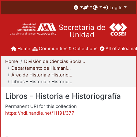
Log In
Secretaría de
Unidad
Home
Communities & Collections
All of Zaloamat
Home
División de Ciencias Sociales y Humanidades
Departamento de Humanidades
Área de Historia e Historiografía
Libros - Historia e Historiografía
Libros - Historia e Historiografía
Permanent URI for this collection
https://hdl.handle.net/11191/377