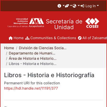
Log In
Secretaría de
Unidad
Home
Communities & Collections
All of Zaloamat
Home
División de Ciencias Sociales y Humanidades
Departamento de Humanidades
Área de Historia e Historiografía
Libros - Historia e Historiografía
Libros - Historia e Historiografía
Permanent URI for this collection
https://hdl.handle.net/11191/377