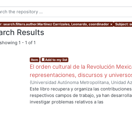
r: search.filters.author.Martínez Carrizales, Leonardo, coordinador
×
Subject: s
arch Results
showing
1 - 1 of 1
Item
Add to my list
El orden cultural de la Revolución Mexic
representaciones, discursos y universo
(
Universidad Autónoma Metropolitana, Unidad Azc
Sociales y Humanidades, Departamento de Human
Este libro recupera y organiza las contribucione
Historiografía
,
2010
)
Martínez Carrizales, Leonar
respectivos campos de trabajo, ya han desarroll
Sarmiento, Marisa
;
Weinberg, Liliana
;
Vélez Store
investigar problemas relativos a las
Hadatty Mora, Yanna
;
Ortiz Bullé Coyri, Alejandro
historicidades con respecto de una narrativa de
acreditada en
torno a la perspectiva social de la Revolución Me
descansan, por ejemplo, en la experiencia de lo