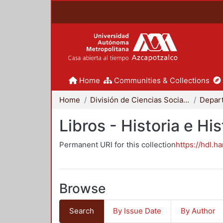
Home
Communities & Collections
Home
División de Ciencias Sociales y Humanidades
Libros - Historia e His
Permanent URI for this collection
https://hdl.h
Browse
Search
By Issue Date
By Author