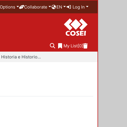
Options
Collaborate
EN
Log In
My List
[0]
Libros - Historia e Historiografía