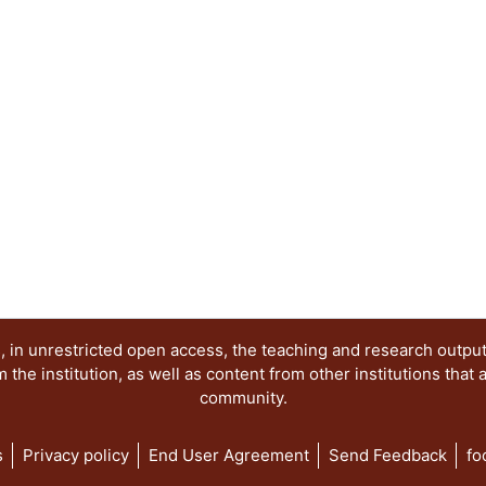
la caída de Porfirio Díaz, en las prácticas identita
teatro de revista, en el desarrollo del género lit
replanteamiento de las matrices conceptuales de
CLAVE: Mexico History Revolution, 1910-1920. Id
(Variety-theaters, cabarets, etc.)
 in unrestricted open access, the teaching and research outpu
he institution, as well as content from other institutions that 
community.
s
Privacy policy
End User Agreement
Send Feedback
fo