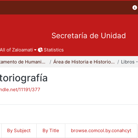
Secretaría de Unidad
All of Zaloamati
Statistics
Departamento de Humanidades
Área de Historia e Historiografía
toriografía
andle.net/11191/377
By Subject
By Title
browse.comcol.by.conahcyt