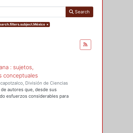
Search
earch.filters.subject.México
×
ana : sujetos,
s conceptuales
apotzalco, División de Ciencias
idades, Área de Historia e
s de autores que, desde sus
do, coordinador
;
Pérez de
ado esfuerzos considerables para
y, Jaime
;
Pérez Montfort, Ricardo
;
;
Martínez Carrizales, Leonardo
l pasado mexicano construida y
xicana. Tales historicidades
s exiliados como consecuencia de