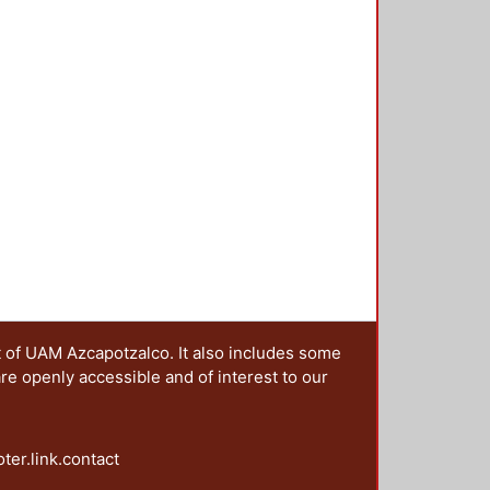
rias de la cultura popular, en el
erario llamado ensayo, en el
 la tradición cultural. PALABRAS
entidad Nacional. Music-halls
t of UAM Azcapotzalco. It also includes some
are openly accessible and of interest to our
oter.link.contact