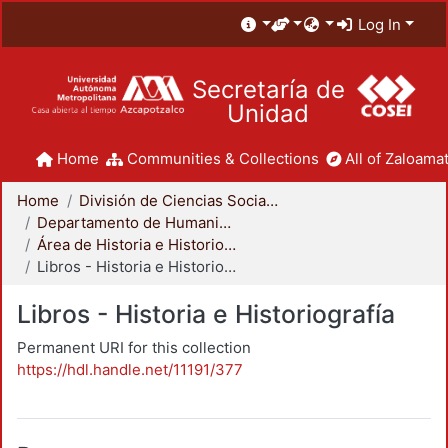
Log In
Secretaría de
Unidad
Home
Communities & Collections
All of Zaloamat
Home
División de Ciencias Sociales y Humanidades
Departamento de Humanidades
Área de Historia e Historiografía
Libros - Historia e Historiografía
Libros - Historia e Historiografía
Permanent URI for this collection
https://hdl.handle.net/11191/377