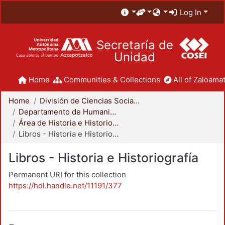
Log In
Secretaría de
Unidad
Home
Communities & Collections
All of Zaloamat
Home
División de Ciencias Sociales y Humanidades
Departamento de Humanidades
Área de Historia e Historiografía
Libros - Historia e Historiografía
Libros - Historia e Historiografía
Permanent URI for this collection
https://hdl.handle.net/11191/377