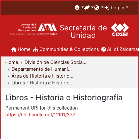
Log In
Secretaría de
Unidad
Home
Communities & Collections
All of Zaloamat
Home
División de Ciencias Sociales y Humanidades
Departamento de Humanidades
Área de Historia e Historiografía
Libros - Historia e Historiografía
Libros - Historia e Historiografía
Permanent URI for this collection
https://hdl.handle.net/11191/377