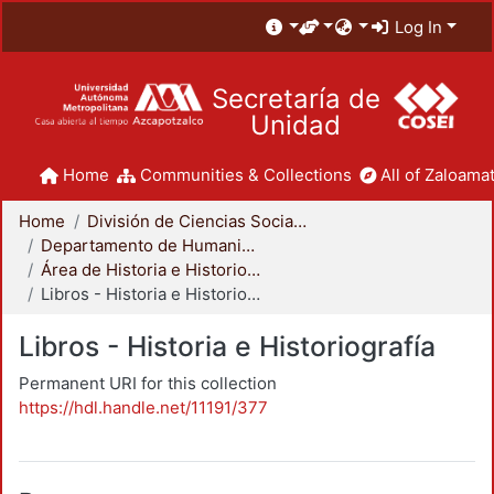
Log In
Secretaría de
Unidad
Home
Communities & Collections
All of Zaloamat
Home
División de Ciencias Sociales y Humanidades
Departamento de Humanidades
Área de Historia e Historiografía
Libros - Historia e Historiografía
Libros - Historia e Historiografía
Permanent URI for this collection
https://hdl.handle.net/11191/377