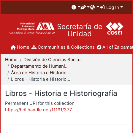
Log In
Secretaría de
Unidad
Home
Communities & Collections
All of Zaloamat
Home
División de Ciencias Sociales y Humanidades
Departamento de Humanidades
Área de Historia e Historiografía
Libros - Historia e Historiografía
Libros - Historia e Historiografía
Permanent URI for this collection
https://hdl.handle.net/11191/377