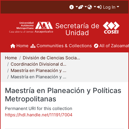
Log In
Secretaría de
Unidad
Home
Communities & Collections
All of Zaloamat
Home
División de Ciencias Sociales y Humanidades
Coordinación Divisional de Posgrado
Maestría en Planeación y Políticas Metropolitanas
Maestría en Planeación y Políticas Metropolitanas
Maestría en Planeación y Políticas
Metropolitanas
Permanent URI for this collection
https://hdl.handle.net/11191/7004