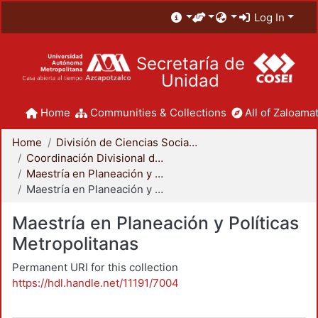
Log In
Secretaría de
Unidad
Home
Communities & Collections
All of Zaloamat
Home
División de Ciencias Sociales y Humanidades
Coordinación Divisional de Posgrado
Maestría en Planeación y Políticas Metropolitanas
Maestría en Planeación y Políticas Metropolitanas
Maestría en Planeación y Políticas
Metropolitanas
Permanent URI for this collection
https://hdl.handle.net/11191/7004