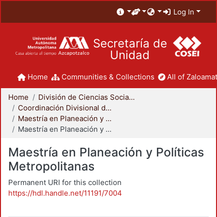
Log In
Secretaría de
Unidad
Home
Communities & Collections
All of Zaloamat
Home
División de Ciencias Sociales y Humanidades
Coordinación Divisional de Posgrado
Maestría en Planeación y Políticas Metropolitanas
Maestría en Planeación y Políticas Metropolitanas
Maestría en Planeación y Políticas
Metropolitanas
Permanent URI for this collection
https://hdl.handle.net/11191/7004