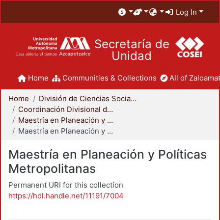
Log In
Secretaría de
Unidad
Home
Communities & Collections
All of Zaloamat
Home
División de Ciencias Sociales y Humanidades
Coordinación Divisional de Posgrado
Maestría en Planeación y Políticas Metropolitanas
Maestría en Planeación y Políticas Metropolitanas
Maestría en Planeación y Políticas
Metropolitanas
Permanent URI for this collection
https://hdl.handle.net/11191/7004