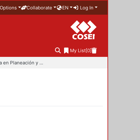
Options
Collaborate
EN
Log In
My List
[0]
Maestría en Planeación y Políticas Metropolitanas