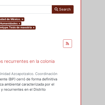
Search
Ciudad de México.
×
y Humanidades
×
temtype.Tesis de maestría
×
s recurrentes en la colonia
Unidad Azcapotzalco. Coordinación
HEZ PEREZ, PEDRO HUMBERTO
ente (BP) cerró de forma definitiva
ca ambiental caracterizada por el
y recurrentes en el Distrito
a la existencia de un marco
e hace varios años, pero tras el
co” la problemática alcanzó sus