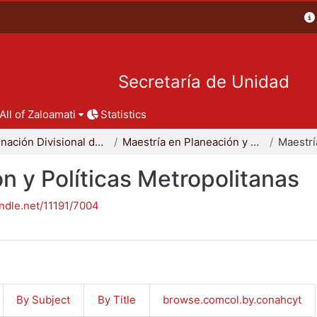
Secretaría de Unidad
All of Zaloamati
Statistics
Coordinación Divisional de Posgrado
Maestría en Planeación y Políticas Metropolitanas
n y Políticas Metropolitanas
andle.net/11191/7004
By Subject
By Title
browse.comcol.by.conahcyt