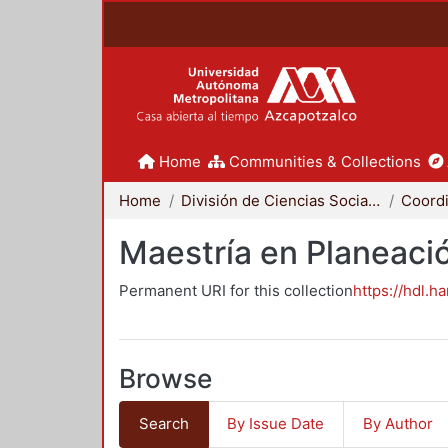
Home
Communities & Collections
Home
División de Ciencias Sociales y Humanidades
Maestría en Planeació
Permanent URI for this collection
https://hdl.h
Browse
Search
By Issue Date
By Author