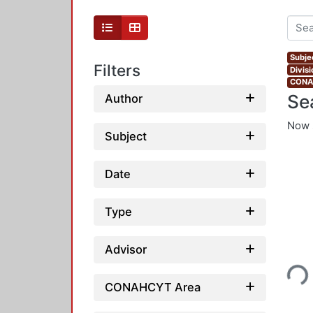
Subjec
Filters
Divis
CONAH
Se
Author
Now 
Subject
Date
Type
Loading...
Advisor
CONAHCYT Area