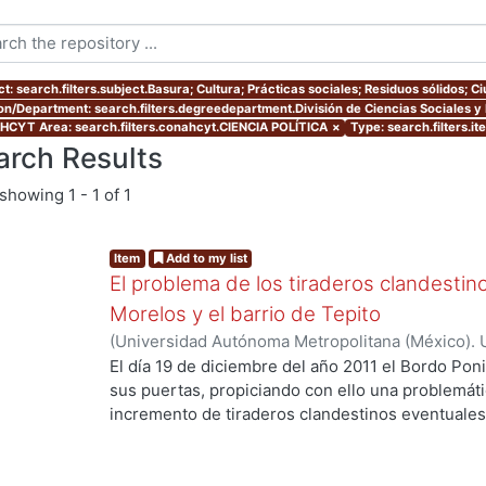
t: search.filters.subject.Basura; Cultura; Prácticas sociales; Residuos sólidos; 
ion/Department: search.filters.degreedepartment.División de Ciencias Sociales 
CYT Area: search.filters.conahcyt.CIENCIA POLÍTICA
×
Type: search.filters.i
arch Results
showing
1 - 1 of 1
Item
Add to my list
El problema de los tiraderos clandestino
Morelos y el barrio de Tepito
(
Universidad Autónoma Metropolitana (México). 
de Servicios de Información.
,
2014-02-06
)
SANC
El día 19 de diciembre del año 2011 el Bordo Poni
sus puertas, propiciando con ello una problemáti
incremento de tiraderos clandestinos eventuales 
Federal. En algunas colonias los tiraderos, pese 
normativo, forman parte de la imagen urbana desd
cierre del “último basurero de la ciudad de Méxi