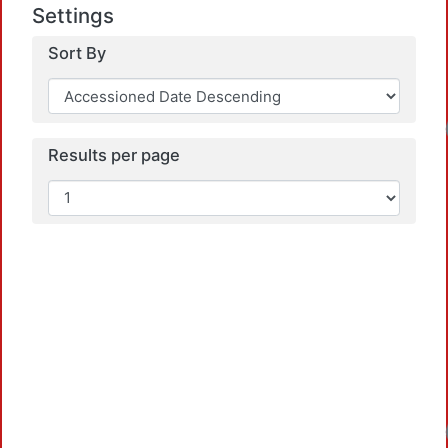
Settings
Sort By
Loadi
Results per page
Loadi