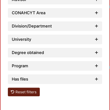
Loadi
CONAHCYT Area
Division/Department
University
Degree obtained
Loadi
Program
Has files
Reset filters