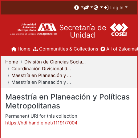
Log In
Secretaría de
Unidad
Home
Communities & Collections
All of Zaloamat
Home
División de Ciencias Sociales y Humanidades
Coordinación Divisional de Posgrado
Maestría en Planeación y Políticas Metropolitanas
Maestría en Planeación y Políticas Metropolitanas
Maestría en Planeación y Políticas
Metropolitanas
Permanent URI for this collection
https://hdl.handle.net/11191/7004