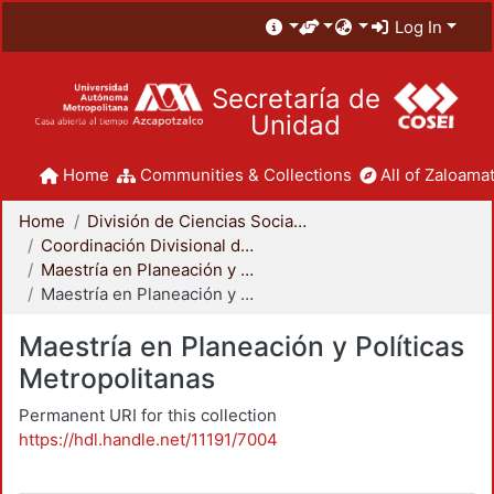
Log In
Secretaría de
Unidad
Home
Communities & Collections
All of Zaloamat
Home
División de Ciencias Sociales y Humanidades
Coordinación Divisional de Posgrado
Maestría en Planeación y Políticas Metropolitanas
Maestría en Planeación y Políticas Metropolitanas
Maestría en Planeación y Políticas
Metropolitanas
Permanent URI for this collection
https://hdl.handle.net/11191/7004