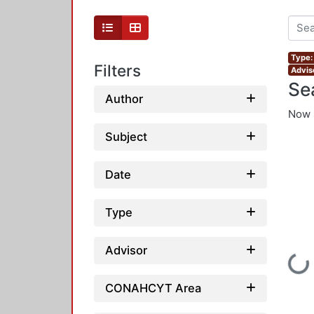
Type:
Filters
Advis
Se
Author
Now 
Subject
Date
Type
Advisor
Loading...
CONAHCYT Area