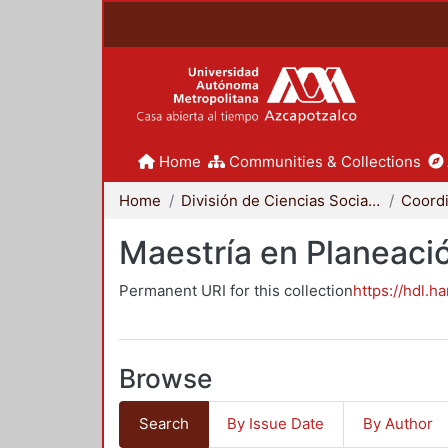
Home
Communities & Collections
Home
División de Ciencias Sociales y Humanidades
Maestría en Planeació
Permanent URI for this collection
https://hdl.h
Browse
Search
By Issue Date
By Author