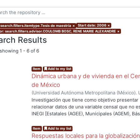
Start date: 2006
×
 search.filters.itemtype.Tesis de maestría
×
or: search.filters.advisor.COULOMB BOSC, RENE MARIE ALEXANDRE
×
arch Results
showing
1 - 6 of 6
Item
Add to my list
Dinámica urbana y de vivienda en el Cen
de México
(
Universidad Autónoma Metropolitana (México). 
de Servicios de Información.
,
2012-07
)
LARA MI
Investigación que tiene como objetivo presentar
relacionar datos de una variable censal que no es
INEGI [Estatales (AGEE), Municipales (AGEM), Bási
que para este caso es el tiempo con el fin de enc
superficie que se está analizando, ya que uno de
Item
Add to my list
ciencias sociales deriva del uso de datos que no
Respuestas locales para la globalización