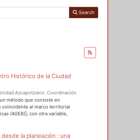
Search
tro Histórico de la Ciudad
Unidad Azcapotzalco. Coordinación
LLAN, ALBERTO
 un método que consiste en
 coincidente al marco territorial
cas (AGEB)], con otra variable,
ontrar valores más acorde a la
 los problemas recurrentes en las
 son suficientemente
 desde la planeación : una