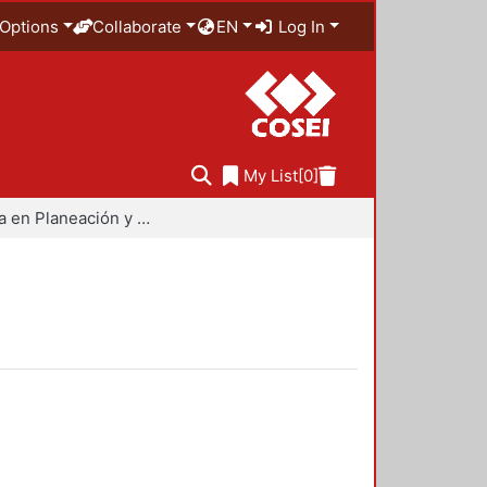
Options
Collaborate
EN
Log In
My List
[0]
Maestría en Planeación y Políticas Metropolitanas