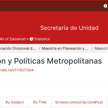
Secretaría de Unidad
All of Zaloamati
Statistics
Coordinación Divisional de Posgrado
Maestría en Planeación y Políticas Metropolitanas
n y Políticas Metropolitanas
andle.net/11191/7004
By Subject
By Title
browse.comcol.by.conahcyt