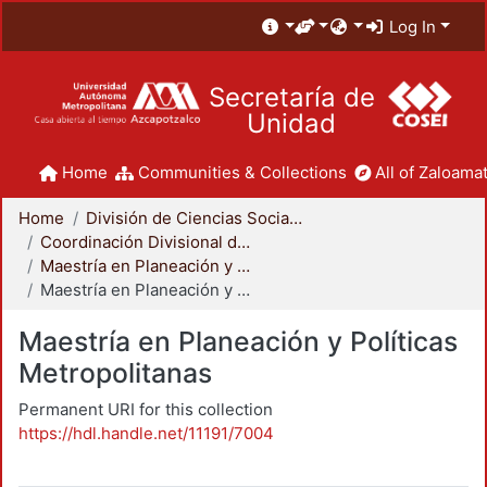
Log In
Secretaría de
Unidad
Home
Communities & Collections
All of Zaloamat
Home
División de Ciencias Sociales y Humanidades
Coordinación Divisional de Posgrado
Maestría en Planeación y Políticas Metropolitanas
Maestría en Planeación y Políticas Metropolitanas
Maestría en Planeación y Políticas
Metropolitanas
Permanent URI for this collection
https://hdl.handle.net/11191/7004