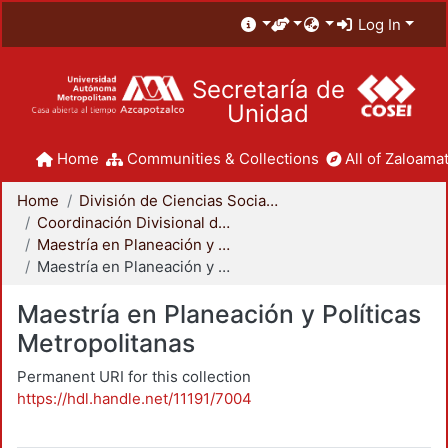
Log In
Secretaría de
Unidad
Home
Communities & Collections
All of Zaloamat
Home
División de Ciencias Sociales y Humanidades
Coordinación Divisional de Posgrado
Maestría en Planeación y Políticas Metropolitanas
Maestría en Planeación y Políticas Metropolitanas
Maestría en Planeación y Políticas
Metropolitanas
Permanent URI for this collection
https://hdl.handle.net/11191/7004