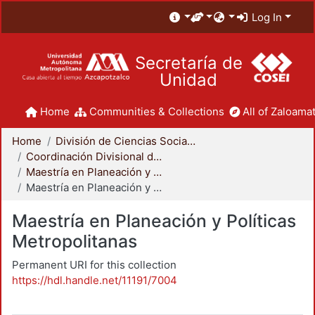
Log In
Secretaría de
Unidad
Home
Communities & Collections
All of Zaloamat
Home
División de Ciencias Sociales y Humanidades
Coordinación Divisional de Posgrado
Maestría en Planeación y Políticas Metropolitanas
Maestría en Planeación y Políticas Metropolitanas
Maestría en Planeación y Políticas
Metropolitanas
Permanent URI for this collection
https://hdl.handle.net/11191/7004