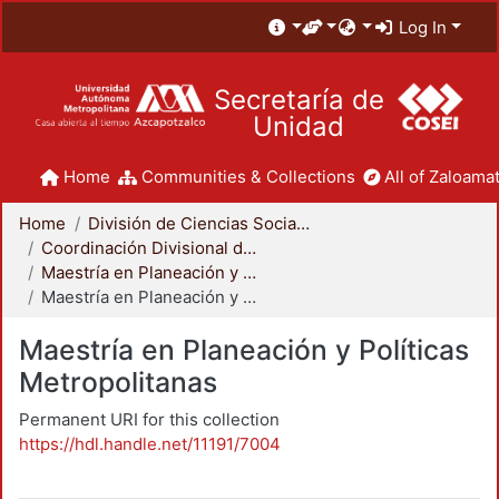
Log In
Secretaría de
Unidad
Home
Communities & Collections
All of Zaloamat
Home
División de Ciencias Sociales y Humanidades
Coordinación Divisional de Posgrado
Maestría en Planeación y Políticas Metropolitanas
Maestría en Planeación y Políticas Metropolitanas
Maestría en Planeación y Políticas
Metropolitanas
Permanent URI for this collection
https://hdl.handle.net/11191/7004