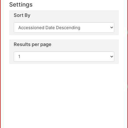
Settings
Sort By
Loadi
Results per page
Loadi