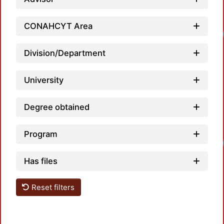
CONAHCYT Area
Loadi
Division/Department
University
Degree obtained
Program
Loadi
Has files
Reset filters