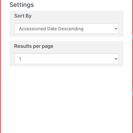
Settings
Sort By
Loadin
Results per page
Loadin