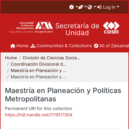
Log In
Secretaría de
Unidad
Home
Communities & Collections
All of Zaloamat
Home
División de Ciencias Sociales y Humanidades
Coordinación Divisional de Posgrado
Maestría en Planeación y Políticas Metropolitanas
Maestría en Planeación y Políticas Metropolitanas
Maestría en Planeación y Políticas
Metropolitanas
Permanent URI for this collection
https://hdl.handle.net/11191/7004