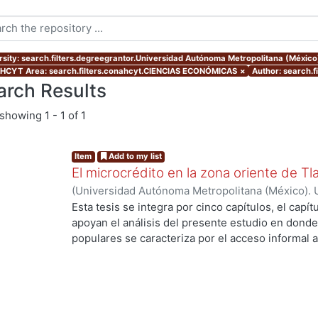
rsity: search.filters.degreegrantor.Universidad Autónoma Metropolitana (México
CYT Area: search.filters.conahcyt.CIENCIAS ECONÓMICAS
×
Author: search.f
arch Results
showing
1 - 1 of 1
Item
Add to my list
El microcrédito en la zona oriente de Tl
(
Universidad Autónoma Metropolitana (México). 
de Servicios de Información.
,
2022-08-19
)
Ayala 
Esta tesis se integra por cinco capítulos, el capí
apoyan el análisis del presente estudio en donde
populares se caracteriza por el acceso informal a
la vivienda y del entorno (barrio) como un proce
durante muchas décadas hasta lograr una vivien
consolidado. Es una alternativa de solución habit
población empobrecida de las ciudades. En estos
protagonista ya que enfrenta la construcción de s