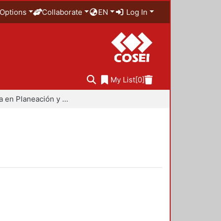
Options
Collaborate
EN
Log In
My List
[0]
Maestría en Planeación y Políticas Metropolitanas