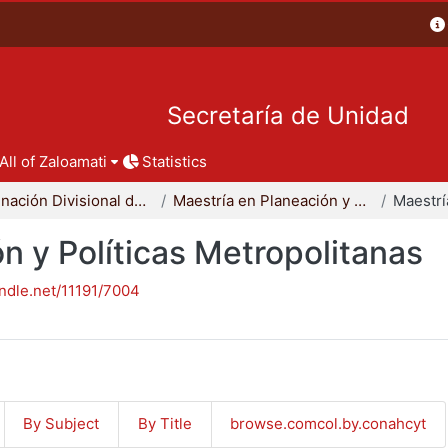
Secretaría de Unidad
All of Zaloamati
Statistics
Coordinación Divisional de Posgrado
Maestría en Planeación y Políticas Metropolitanas
n y Políticas Metropolitanas
andle.net/11191/7004
By Subject
By Title
browse.comcol.by.conahcyt