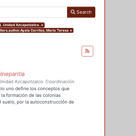
Search
). Unidad Azcapotzalco.
×
ilters.author.Ayala Cerritos, María Teresa
×
alnepantla
Unidad Azcapotzalco. Coordinación
Cerritos, María Teresa
tulo uno define los conceptos que
 la formación de las colonias
l suelo, por la autoconstrucción de
so que se extiende en el tiempo
da y un entorno urbano
acional para la mayoría de la
 procesos, la mujer tiene un papel
u vivienda, la dotación de