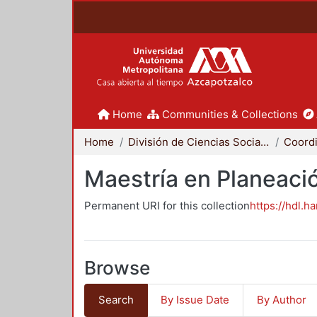
Home
Communities & Collections
Home
División de Ciencias Sociales y Humanidades
Maestría en Planeació
Permanent URI for this collection
https://hdl.h
Browse
Search
By Issue Date
By Author