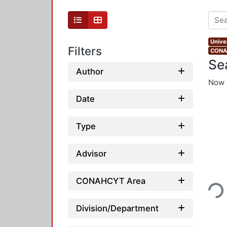
Unive
Filters
CONAH
Se
Author
Now 
Date
Type
Advisor
Loading...
CONAHCYT Area
Division/Department