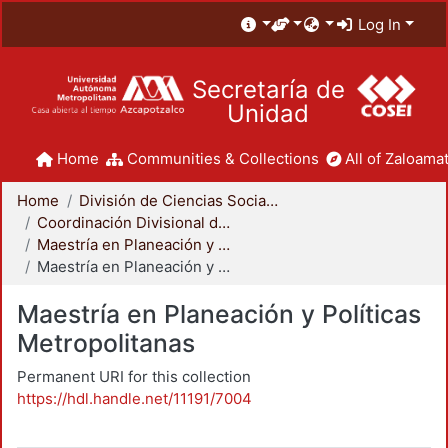
Log In
Secretaría de
Unidad
Home
Communities & Collections
All of Zaloamat
Home
División de Ciencias Sociales y Humanidades
Coordinación Divisional de Posgrado
Maestría en Planeación y Políticas Metropolitanas
Maestría en Planeación y Políticas Metropolitanas
Maestría en Planeación y Políticas
Metropolitanas
Permanent URI for this collection
https://hdl.handle.net/11191/7004