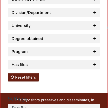
Division/Department
University
Load
Degree obtained
Program
Has files
Reset filters
Settings
This repository preserves and disseminates, in
unrestricted open access, the teaching and research
Sort By