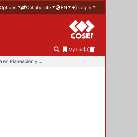
Options
Collaborate
EN
Log In
My List
[0]
Maestría en Planeación y Políticas Metropolitanas