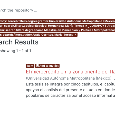
rsity: search.filters.degreegrantor.Universidad Autónoma Metropolitana (México
or: search.filters.advisor.Esquivel Hernández, María Teresa
×
CONAHCYT Area: 
am: search.filters.degreename.Maestría en Planeación y Políticas Metropolitanas
: search.filters.author.Ayala Cerritos, María Teresa
×
arch Results
showing
1 - 1 of 1
Item
Add to my list
El microcrédito en la zona oriente de Tl
(
Universidad Autónoma Metropolitana (México). 
de Servicios de Información.
,
2022-08-19
)
Ayala 
Esta tesis se integra por cinco capítulos, el capí
apoyan el análisis del presente estudio en donde
populares se caracteriza por el acceso informal a
la vivienda y del entorno (barrio) como un proce
durante muchas décadas hasta lograr una vivien
consolidado. Es una alternativa de solución habit