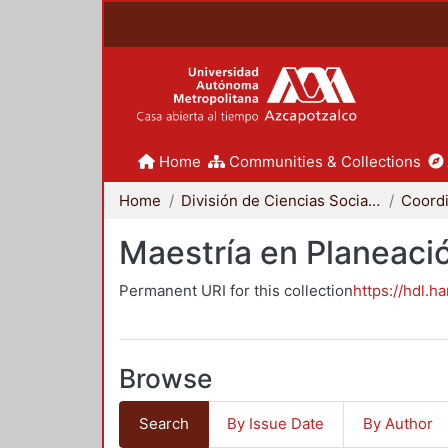
Home
Communities & Collections
Home
División de Ciencias Sociales y Humanidades
Maestría en Planeació
Permanent URI for this collection
https://hdl.h
Browse
Search
By Issue Date
By Author