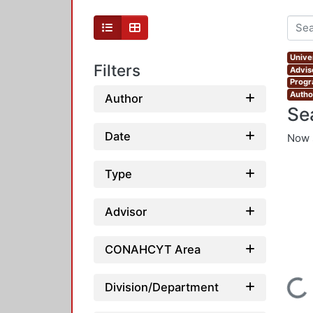
Unive
Filters
Advis
Progr
Author
Author
Se
Date
Now 
Type
Advisor
CONAHCYT Area
Loading...
Division/Department