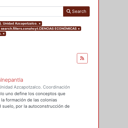
Search
). Unidad Azcapotzalco.
×
search.filters.conahcyt.CIENCIAS ECONÓMICAS
×
.
×
alnepantla
Unidad Azcapotzalco. Coordinación
Cerritos, María Teresa
tulo uno define los conceptos que
 la formación de las colonias
l suelo, por la autoconstrucción de
so que se extiende en el tiempo
da y un entorno urbano
acional para la mayoría de la