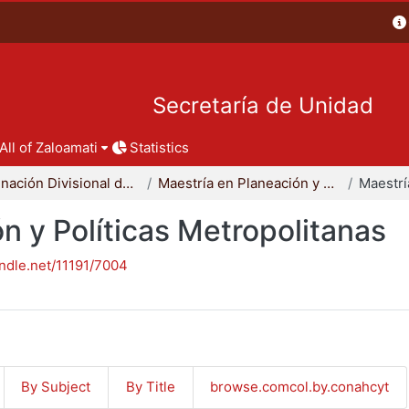
Secretaría de Unidad
All of Zaloamati
Statistics
Coordinación Divisional de Posgrado
Maestría en Planeación y Políticas Metropolitanas
n y Políticas Metropolitanas
andle.net/11191/7004
By Subject
By Title
browse.comcol.by.conahcyt