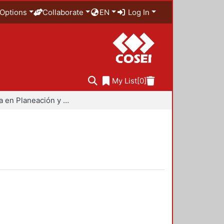
Options
Collaborate
EN
Log In
My List
[0]
Maestría en Planeación y Políticas Metropolitanas