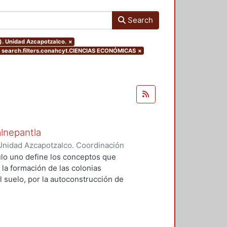
Search
). Unidad Azcapotzalco.
×
search.filters.conahcyt.CIENCIAS ECONÓMICAS
×
alnepantla
Unidad Azcapotzalco. Coordinación
Cerritos, María Teresa
tulo uno define los conceptos que
 la formación de las colonias
l suelo, por la autoconstrucción de
so que se extiende en el tiempo
da y un entorno urbano
acional para la mayoría de la
 procesos, la mujer tiene un papel