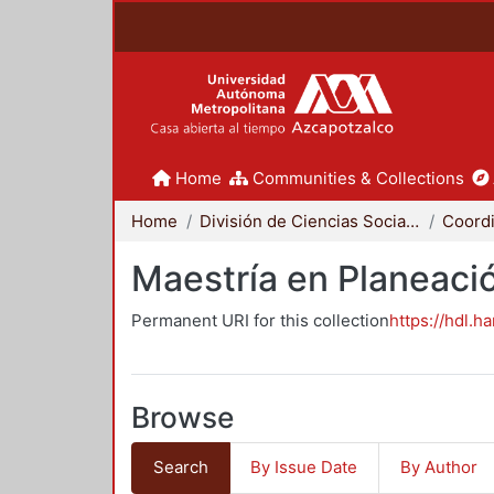
Home
Communities & Collections
Home
División de Ciencias Sociales y Humanidades
Maestría en Planeació
Permanent URI for this collection
https://hdl.h
Browse
Search
By Issue Date
By Author