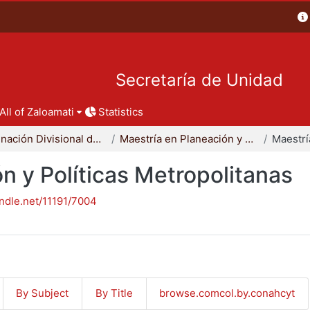
Secretaría de Unidad
All of Zaloamati
Statistics
Coordinación Divisional de Posgrado
Maestría en Planeación y Políticas Metropolitanas
n y Políticas Metropolitanas
andle.net/11191/7004
By Subject
By Title
browse.comcol.by.conahcyt