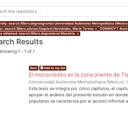
rsity: search.filters.degreegrantor.Universidad Autónoma Metropolitana (México
or: search.filters.advisor.Esquivel Hernández, María Teresa
×
CONAHCYT Area: 
e obtained: search.filters.degreelevel.Maestría.
×
arch Results
showing
1 - 1 of 1
Item
Add to my list
El microcrédito en la zona oriente de Tl
(
Universidad Autónoma Metropolitana (México). 
de Servicios de Información.
,
2022-08-19
)
Ayala 
Esta tesis se integra por cinco capítulos, el capí
apoyan el análisis del presente estudio en donde
populares se caracteriza por el acceso informal a
la vivienda y del entorno (barrio) como un proce
durante muchas décadas hasta lograr una vivien
consolidado. Es una alternativa de solución habit
población empobrecida de las ciudades. En estos