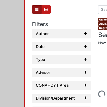
Unive
Filters
Advis
Degre
Se
Author
Now 
Date
Type
Advisor
CONAHCYT Area
Loading...
Division/Department