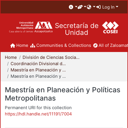
Log In
Secretaría de
Unidad
Home
Communities & Collections
All of Zaloamat
Home
División de Ciencias Sociales y Humanidades
Coordinación Divisional de Posgrado
Maestría en Planeación y Políticas Metropolitanas
Maestría en Planeación y Políticas Metropolitanas
Maestría en Planeación y Políticas
Metropolitanas
Permanent URI for this collection
https://hdl.handle.net/11191/7004