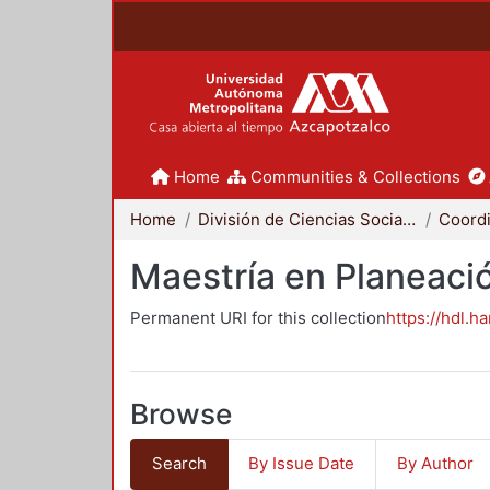
Home
Communities & Collections
Home
División de Ciencias Sociales y Humanidades
Maestría en Planeació
Permanent URI for this collection
https://hdl.h
Browse
Search
By Issue Date
By Author