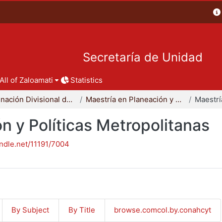
Secretaría de Unidad
All of Zaloamati
Statistics
Coordinación Divisional de Posgrado
Maestría en Planeación y Políticas Metropolitanas
n y Políticas Metropolitanas
andle.net/11191/7004
By Subject
By Title
browse.comcol.by.conahcyt