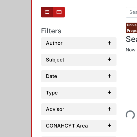
Unive
Filters
Progr
Se
Author
Now 
Subject
Date
Type
Loading...
Advisor
CONAHCYT Area