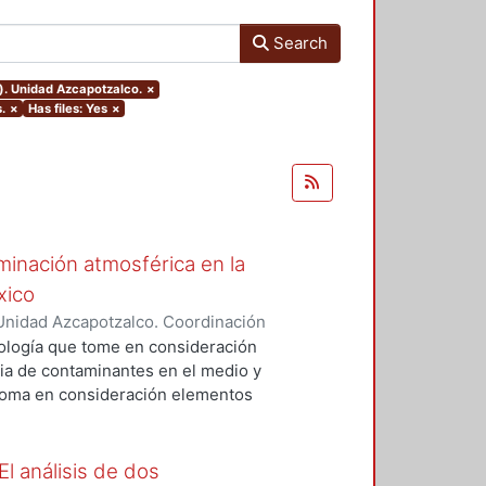
Search
). Unidad Azcapotzalco.
×
.
×
Has files: Yes
×
minación atmosférica en la
xico
Unidad Azcapotzalco. Coordinación
a Sánchez, Lina
dología que tome en consideración
cia de contaminantes en el medio y
l toma en consideración elementos
ulo automotor en la ZMCM por
de la población vulnerable; las
culas de fracción respirable (PM
El análisis de dos