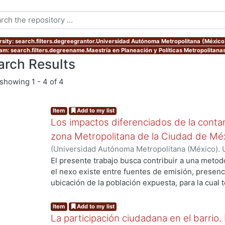
rsity: search.filters.degreegrantor.Universidad Autónoma Metropolitana (México
am: search.filters.degreename.Maestría en Planeación y Políticas Metropolitanas
arch Results
showing
1 - 4 of 4
Item
Add to my list
Los impactos diferenciados de la conta
zona Metropolitana de la Ciudad de Mé
(
Universidad Autónoma Metropolitana (México). 
de Servicios de Información.
,
2002-08-15
)
Taver
El presente trabajo busca contribuir a una meto
el nexo existe entre fuentes de emisión, presen
ubicación de la población expuesta, para la cua
como la densidad de viajes realizados en vehíc
motivos de trabajo y escuela; la ubicación física 
Item
Add to my list
mediciones de contaminantes como ozono y partí
La participación ciudadana en el barrio. 