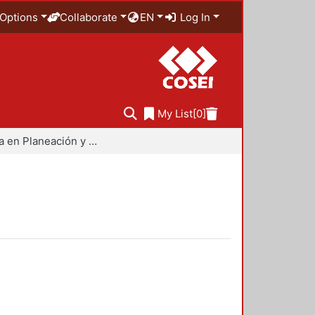
Options
Collaborate
EN
Log In
My List
[0]
Maestría en Planeación y Políticas Metropolitanas