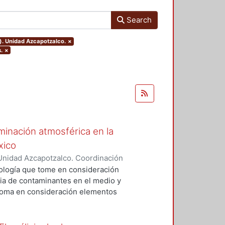
Search
). Unidad Azcapotzalco.
×
.
×
minación atmosférica en la
xico
Unidad Azcapotzalco. Coordinación
a Sánchez, Lina
dología que tome en consideración
cia de contaminantes en el medio y
l toma en consideración elementos
ulo automotor en la ZMCM por
de la población vulnerable; las
culas de fracción respirable (PM