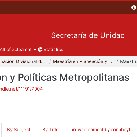
Secretaría de Unidad
All of Zaloamati
Statistics
Coordinación Divisional de Posgrado
Maestría en Planeación y Políticas Metropolitanas
n y Políticas Metropolitanas
andle.net/11191/7004
By Subject
By Title
browse.comcol.by.conahcyt