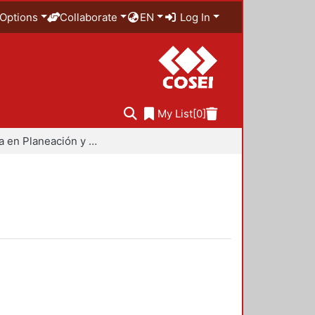
Options
Collaborate
EN
Log In
My List
[0]
Maestría en Planeación y Políticas Metropolitanas