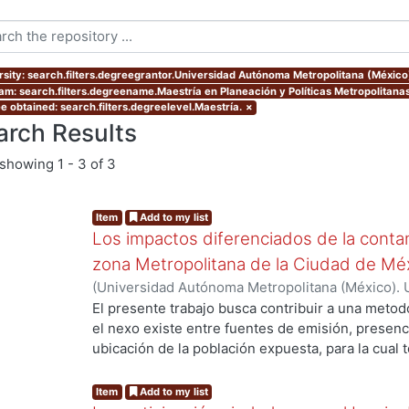
rsity: search.filters.degreegrantor.Universidad Autónoma Metropolitana (México
am: search.filters.degreename.Maestría en Planeación y Políticas Metropolitanas
e obtained: search.filters.degreelevel.Maestría.
×
arch Results
showing
1 - 3 of 3
Item
Add to my list
Los impactos diferenciados de la conta
zona Metropolitana de la Ciudad de Mé
(
Universidad Autónoma Metropolitana (México). 
de Servicios de Información.
,
2002-08-15
)
Taver
El presente trabajo busca contribuir a una meto
el nexo existe entre fuentes de emisión, presen
ubicación de la población expuesta, para la cua
ng...
como la densidad de viajes realizados en vehíc
motivos de trabajo y escuela; la ubicación física 
Item
Add to my list
mediciones de contaminantes como ozono y partí