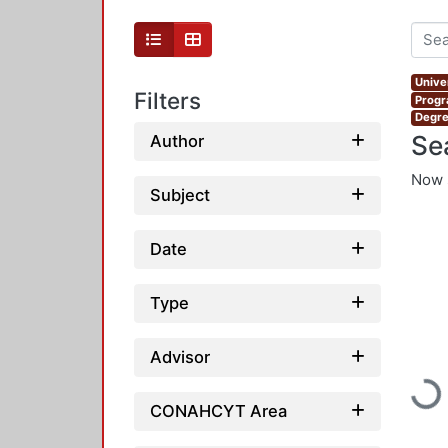
Unive
Filters
Progr
Degre
Se
Author
Now 
Subject
Date
Type
Advisor
Loadi
CONAHCYT Area