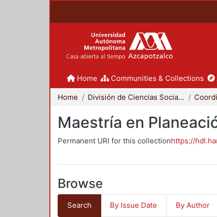
Home
Communities & Collections
Home
División de Ciencias Sociales y Humanidades
Maestría en Planeació
Permanent URI for this collection
https://hdl.h
Browse
Search
By Issue Date
By Author