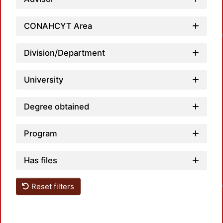
Loa
CONAHCYT Area
Division/Department
University
Degree obtained
Program
Has files
Loa
Reset filters