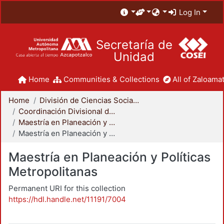
Log In
Secretaría de
Unidad
Home
Communities & Collections
All of Zaloamat
Home
División de Ciencias Sociales y Humanidades
Coordinación Divisional de Posgrado
Maestría en Planeación y Políticas Metropolitanas
Maestría en Planeación y Políticas Metropolitanas
Maestría en Planeación y Políticas
Metropolitanas
Permanent URI for this collection
https://hdl.handle.net/11191/7004