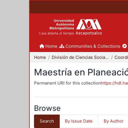
Home
Communities & Collections
Home
División de Ciencias Sociales y Humanidades
Maestría en Planeació
Permanent URI for this collection
https://hdl.h
Browse
Search
By Issue Date
By Author