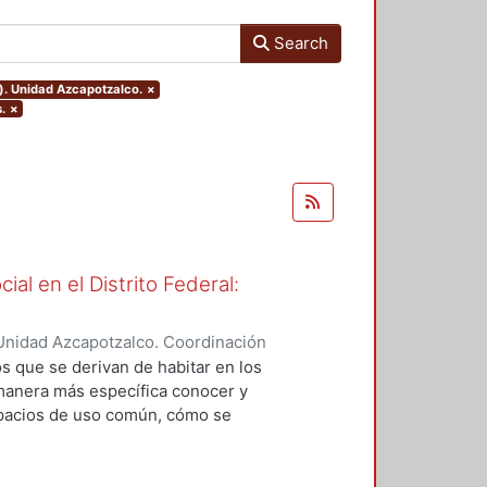
Search
). Unidad Azcapotzalco.
×
.
×
ial en el Distrito Federal:
Unidad Azcapotzalco. Coordinación
ERA MAYA, IRMA
os que se derivan de habitar en los
 manera más específica conocer y
spacios de uso común, cómo se
la convivencia en los espacios
ar la administración de los
ntos que permitan mejorar la