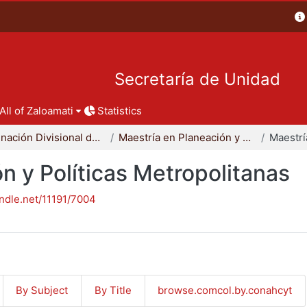
Secretaría de Unidad
All of Zaloamati
Statistics
Coordinación Divisional de Posgrado
Maestría en Planeación y Políticas Metropolitanas
n y Políticas Metropolitanas
andle.net/11191/7004
By Subject
By Title
browse.comcol.by.conahcyt