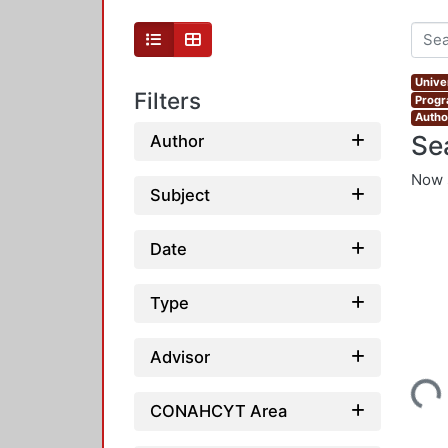
Unive
Filters
Progr
Autho
Se
Author
Now 
Subject
Date
Type
Advisor
Loading...
CONAHCYT Area