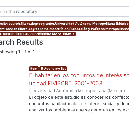
rsity: search.filters.degreegrantor.Universidad Autónoma Metropolitana (México
am: search.filters.degreename.Maestría en Planeación y Políticas Metropolitanas
r: search.filters.author.HERRERA MAYA, IRMA
×
arch Results
showing
1 - 1 of 1
Item
Add to my list
El habitar en los conjuntos de interés soc
unidad FIVIPORT, 2001-2003
(
Universidad Autónoma Metropolitana (México). 
de Servicios de Información.
,
2004-06-16
)
HERR
El objeto de este estudio es conocer los conflict
conjuntos habitacionales de interés social, y de
analizar los problemas que se generan en los e
organizan para resolver problemas derivados de 
comunes, así como, para dar mantenimiento y llev
servicios comunes. Este análisis aportará eleme