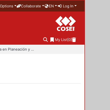
Options
Collaborate
EN
Log In
My List
[0]
Maestría en Planeación y Políticas Metropolitanas