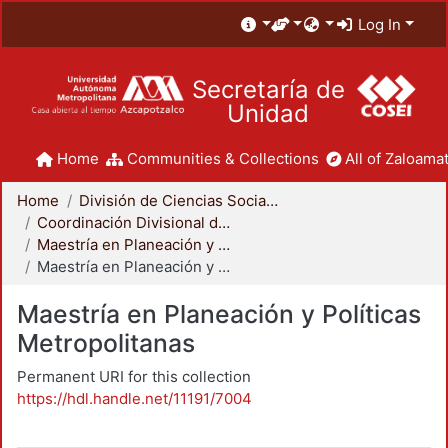
Log In
Secretaría de
Unidad
Home
Communities & Collections
All of Zaloamat
Home
División de Ciencias Sociales y Humanidades
Coordinación Divisional de Posgrado
Maestría en Planeación y Políticas Metropolitanas
Maestría en Planeación y Políticas Metropolitanas
Maestría en Planeación y Políticas
Metropolitanas
Permanent URI for this collection
https://hdl.handle.net/11191/7004