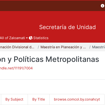
Secretaría de Unidad
All of Zaloamati
Statistics
Coordinación Divisional de Posgrado
Maestría en Planeación y Políticas Metropolitanas
n y Políticas Metropolitanas
andle.net/11191/7004
By Subject
By Title
browse.comcol.by.conahcyt