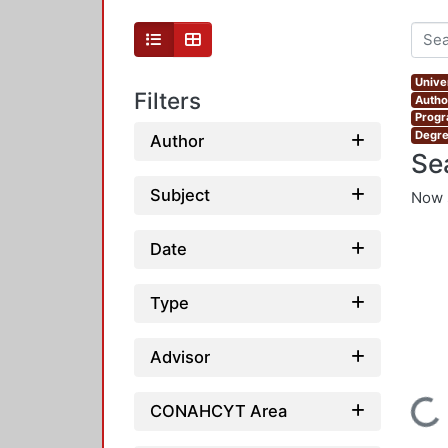
Unive
Filters
Autho
Progr
Degre
Author
Se
Subject
Now 
Date
Type
Advisor
Loading...
CONAHCYT Area