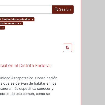
Search
). Unidad Azcapotzalco.
×
sis de maestría
×
.
×
ial en el Distrito Federal:
Unidad Azcapotzalco. Coordinación
ERA MAYA, IRMA
os que se derivan de habitar en los
 manera más específica conocer y
spacios de uso común, cómo se
la convivencia en los espacios
ar la administración de los