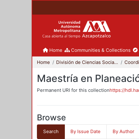
Home
Communities & Collections
Home
División de Ciencias Sociales y Humanidades
Maestría en Planeació
Permanent URI for this collection
https://hdl.h
Browse
Search
By Issue Date
By Author