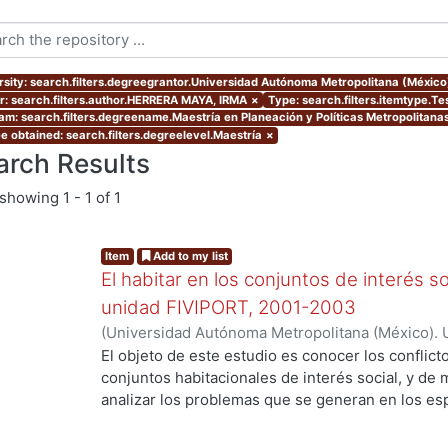
rsity: search.filters.degreegrantor.Universidad Autónoma Metropolitana (México
r: search.filters.author.HERRERA MAYA, IRMA
×
Type: search.filters.itemtype.Te
am: search.filters.degreename.Maestría en Planeación y Políticas Metropolitanas
e obtained: search.filters.degreelevel.Maestría
×
arch Results
showing
1 - 1 of 1
Item
Add to my list
El habitar en los conjuntos de interés soc
unidad FIVIPORT, 2001-2003
(
Universidad Autónoma Metropolitana (México). 
de Servicios de Información.
,
2004-06-16
)
HERR
El objeto de este estudio es conocer los conflict
conjuntos habitacionales de interés social, y de
analizar los problemas que se generan en los e
organizan para resolver problemas derivados de 
comunes, así como, para dar mantenimiento y llev