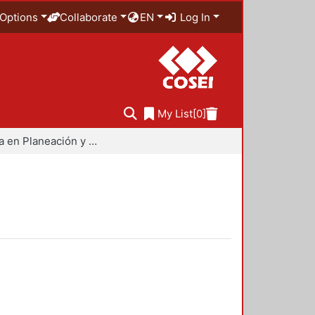
Options
Collaborate
EN
Log In
My List
[0]
Maestría en Planeación y Políticas Metropolitanas