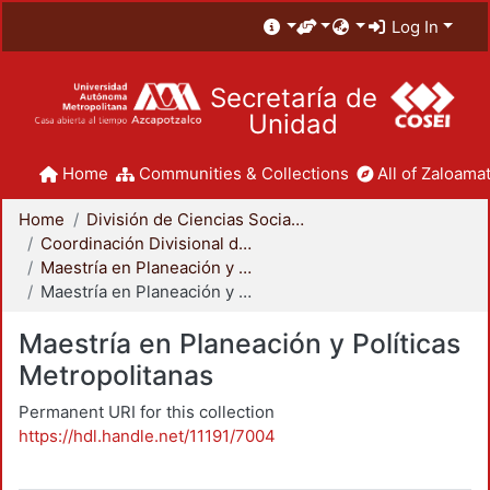
Log In
Secretaría de
Unidad
Home
Communities & Collections
All of Zaloamat
Home
División de Ciencias Sociales y Humanidades
Coordinación Divisional de Posgrado
Maestría en Planeación y Políticas Metropolitanas
Maestría en Planeación y Políticas Metropolitanas
Maestría en Planeación y Políticas
Metropolitanas
Permanent URI for this collection
https://hdl.handle.net/11191/7004