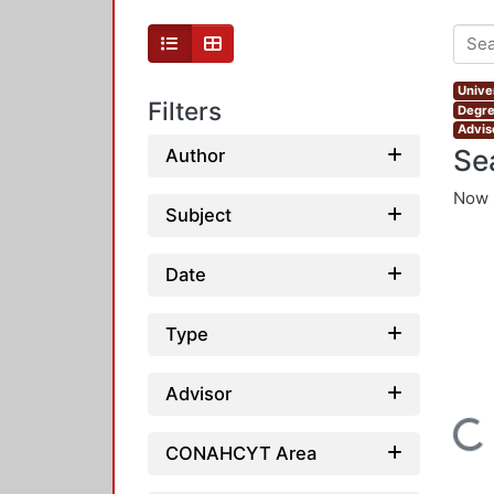
Unive
Filters
Degre
Adviso
Se
Author
Now 
Subject
Date
Type
Advisor
Loading...
CONAHCYT Area