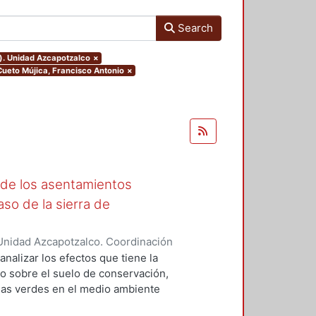
Search
o). Unidad Azcapotzalco
×
.Cueto Mújica, Francisco Antonio
×
 de los asentamientos
aso de la sierra de
Unidad Azcapotzalco. Coordinación
ica, Francisco Antonio
analizar los efectos que tiene la
o sobre el suelo de conservación,
eas verdes en el medio ambiente
 es que la urbanización de áreas