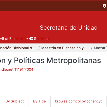
Secretaría de Unidad
All of Zaloamati
Statistics
Coordinación Divisional de Posgrado
Maestría en Planeación y Políticas Metropolitanas
n y Políticas Metropolitanas
andle.net/11191/7004
By Subject
By Title
browse.comcol.by.conahcyt