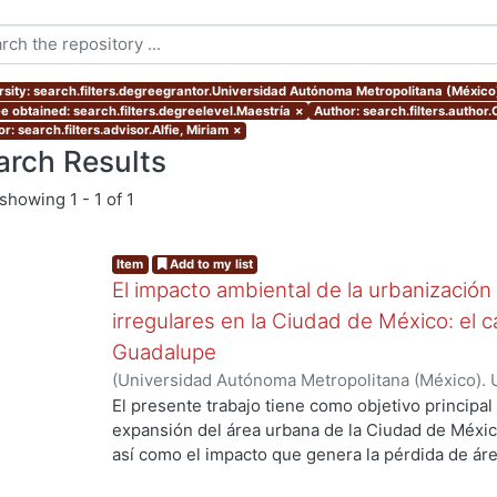
rsity: search.filters.degreegrantor.Universidad Autónoma Metropolitana (Méxic
e obtained: search.filters.degreelevel.Maestría
×
Author: search.filters.author
r: search.filters.advisor.Alfie, Miriam
×
arch Results
showing
1 - 1 of 1
Item
Add to my list
El impacto ambiental de la urbanización
irregulares en la Ciudad de México: el c
Guadalupe
(
Universidad Autónoma Metropolitana (México). 
de Servicios de Información.
,
2007-07
)
Cueto Múj
El presente trabajo tiene como objetivo principal 
expansión del área urbana de la Ciudad de Méxic
así como el impacto que genera la pérdida de ár
urbano. El planteamiento principal de esta tesis,