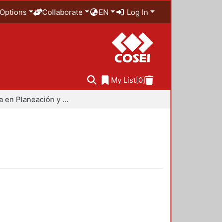
Options
Collaborate
EN
Log In
My List
[0]
Maestría en Planeación y Políticas Metropolitanas