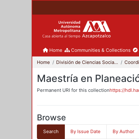
Home
Communities & Collections
Home
División de Ciencias Sociales y Humanidades
Maestría en Planeació
Permanent URI for this collection
https://hdl.h
Browse
Search
By Issue Date
By Author