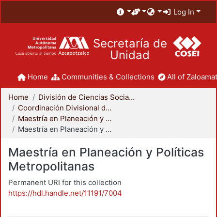
Log In
Secretaría de
Unidad
Home
Communities & Collections
All of Zaloamat
Home
División de Ciencias Sociales y Humanidades
Coordinación Divisional de Posgrado
Maestría en Planeación y Políticas Metropolitanas
Maestría en Planeación y Políticas Metropolitanas
Maestría en Planeación y Políticas
Metropolitanas
Permanent URI for this collection
https://hdl.handle.net/11191/7004