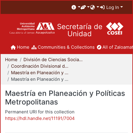
Log In
Secretaría de
Unidad
Home
Communities & Collections
All of Zaloamat
Home
División de Ciencias Sociales y Humanidades
Coordinación Divisional de Posgrado
Maestría en Planeación y Políticas Metropolitanas
Maestría en Planeación y Políticas Metropolitanas
Maestría en Planeación y Políticas
Metropolitanas
Permanent URI for this collection
https://hdl.handle.net/11191/7004