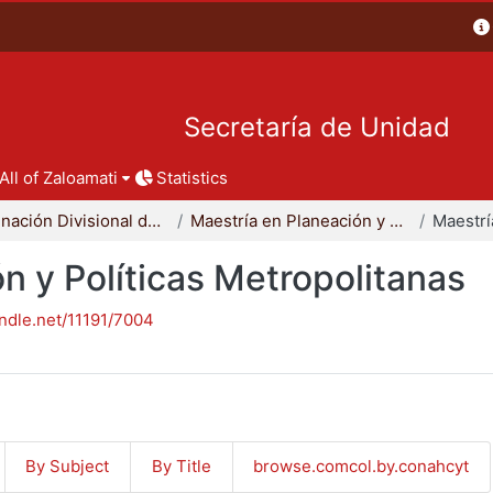
Secretaría de Unidad
All of Zaloamati
Statistics
Coordinación Divisional de Posgrado
Maestría en Planeación y Políticas Metropolitanas
n y Políticas Metropolitanas
andle.net/11191/7004
By Subject
By Title
browse.comcol.by.conahcyt