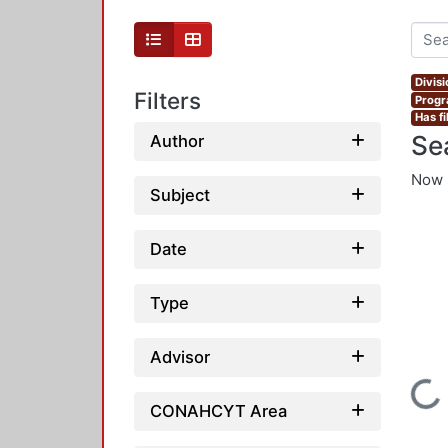
Divis
Filters
Progr
Has fi
Se
Author
Now 
Subject
Date
Type
Advisor
Loading...
CONAHCYT Area