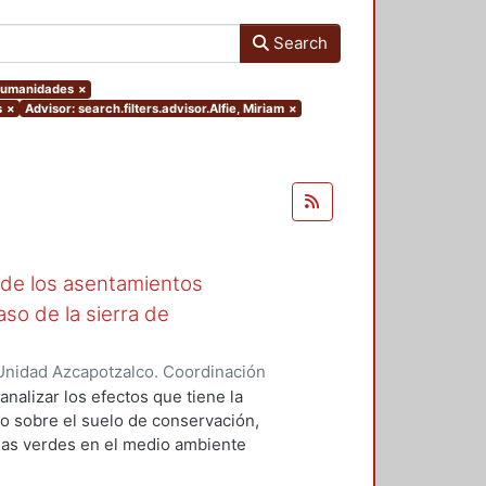
Search
 Humanidades
×
s
×
Advisor: search.filters.advisor.Alfie, Miriam
×
 de los asentamientos
aso de la sierra de
Unidad Azcapotzalco. Coordinación
ica, Francisco Antonio
analizar los efectos que tiene la
o sobre el suelo de conservación,
eas verdes en el medio ambiente
 es que la urbanización de áreas