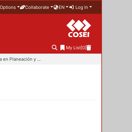
Options
Collaborate
EN
Log In
My List
[0]
Maestría en Planeación y Políticas Metropolitanas