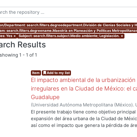
ion/Department: search.filters.degreedepartment.División de Cienias Sociales y
am: search.filters.degreename.Maestría en Planeación y Políticas Metropolitana
les: Yes
×
Subject: search.filters.subject.Medio ambiente; Legislación.
×
arch Results
showing
1 - 1 of 1
Item
Add to my list
El impacto ambiental de la urbanización
irregulares en la Ciudad de México: el c
Guadalupe
(
Universidad Autónoma Metropolitana (México). 
de Servicios de Información.
,
2007-07
)
Cueto Múj
El presente trabajo tiene como objetivo principal 
expansión del área urbana de la Ciudad de Méxic
así como el impacto que genera la pérdida de ár
urbano. El planteamiento principal de esta tesis,