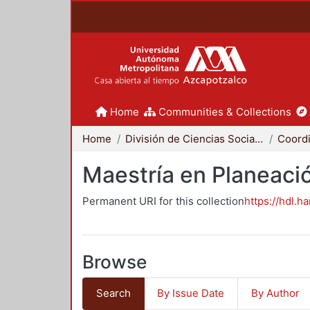
Home
Communities & Collections
Home
División de Ciencias Sociales y Humanidades
Maestría en Planeació
Permanent URI for this collection
https://hdl.h
Browse
Search
By Issue Date
By Author