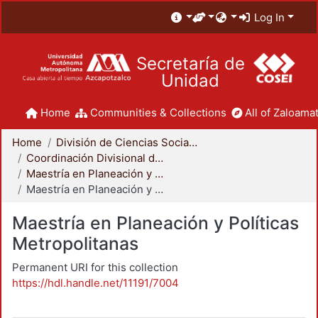
Log In
Secretaría de
Unidad
Home
Communities & Collections
All of Zaloamat
Home
División de Ciencias Sociales y Humanidades
Coordinación Divisional de Posgrado
Maestría en Planeación y Políticas Metropolitanas
Maestría en Planeación y Políticas Metropolitanas
Maestría en Planeación y Políticas
Metropolitanas
Permanent URI for this collection
https://hdl.handle.net/11191/7004