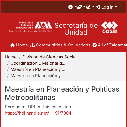
Log In
Secretaría de
Unidad
Home
Communities & Collections
All of Zaloamat
Home
División de Ciencias Sociales y Humanidades
Coordinación Divisional de Posgrado
Maestría en Planeación y Políticas Metropolitanas
Maestría en Planeación y Políticas Metropolitanas
Maestría en Planeación y Políticas
Metropolitanas
Permanent URI for this collection
https://hdl.handle.net/11191/7004